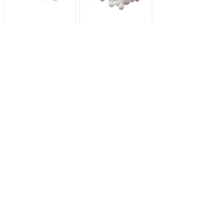
蜂窝陶瓷催化剂载体
蜂窝陶瓷蓄热体
查看更多>
新闻动态
NEWS
江西省科兴特种陶瓷有限公司温室气体核查证书公示
2025-04-15
江西省科兴特种陶瓷有限公司碳足迹证书公示
2025-04-15
江西省科兴特种陶瓷有限公司社会责任报告公示